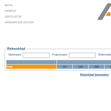
BRON
DEMPER
VENTILATOR
HANDMATIGE INVOER
Rekenblad
Klantnaam:
Projectnaam:
Referenti
Item
63
125
250
Rekenblad leegmaken