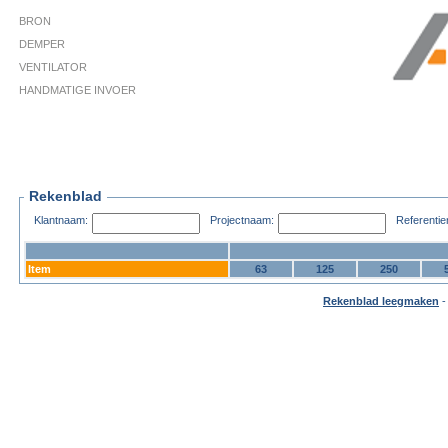
BRON
DEMPER
VENTILATOR
HANDMATIGE INVOER
Rekenblad
Klantnaam:
Projectnaam:
Referenti
Item
63
125
250
Rekenblad leegmaken