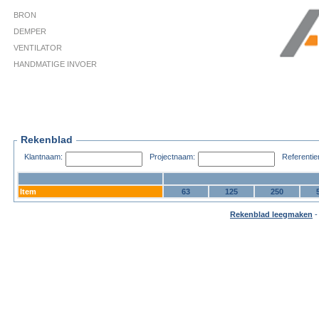
BRON
DEMPER
VENTILATOR
HANDMATIGE INVOER
Rekenblad
Klantnaam:
Projectnaam:
Referenti
Item
63
125
250
Rekenblad leegmaken