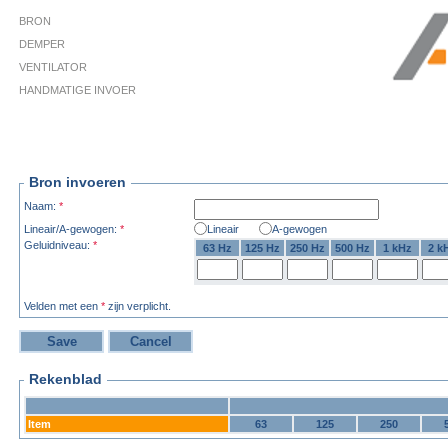
BRON
DEMPER
VENTILATOR
HANDMATIGE INVOER
Bron invoeren
Naam:
*
Lineair/A-gewogen:
*
Lineair
A-gewogen
Geluidniveau:
*
63 Hz
125 Hz
250 Hz
500 Hz
1 kHz
2 k
Velden met een
*
zijn verplicht.
Rekenblad
Item
63
125
250