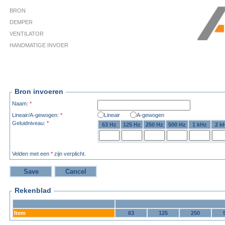
BRON
DEMPER
VENTILATOR
HANDMATIGE INVOER
Bron invoeren
Naam:
*
Lineair/A-gewogen:
*
Lineair
A-gewogen
Geluidniveau:
*
63 Hz
125 Hz
250 Hz
500 Hz
1 kHz
2 k
Velden met een
*
zijn verplicht.
Rekenblad
Item
63
125
250