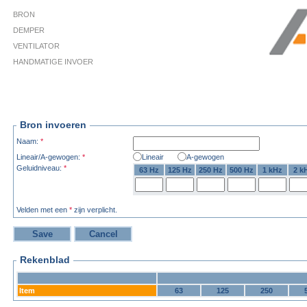
BRON
DEMPER
VENTILATOR
HANDMATIGE INVOER
Bron invoeren
Naam:
*
Lineair/A-gewogen:
*
Lineair
A-gewogen
Geluidniveau:
*
63 Hz
125 Hz
250 Hz
500 Hz
1 kHz
2 k
Velden met een
*
zijn verplicht.
Rekenblad
Item
63
125
250