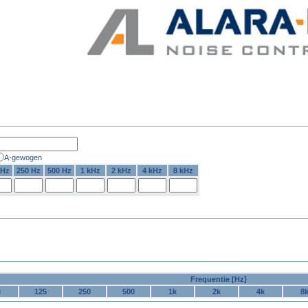
A-gewogen
 Hz
250 Hz
500 Hz
1 kHz
2 kHz
4 kHz
8 kHz
Frequentie [Hz]
3
125
250
500
1k
2k
4k
8