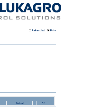
Rekenblad
Print
k
Totaal
ΔP