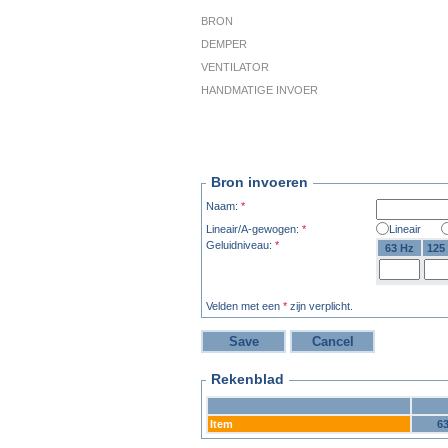
BRON
DEMPER
VENTILATOR
HANDMATIGE INVOER
Bron invoeren
Naam:
*
Lineair/A-gewogen:
*
Lineair
Geluidniveau:
*
63 Hz
125
Velden met een
*
zijn verplicht.
Rekenblad
Item
6