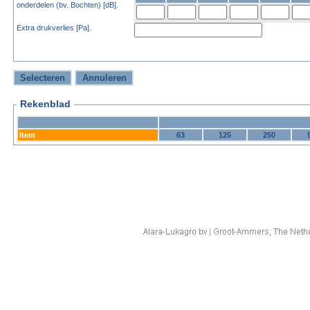
onderdelen (bv. Bochten) [dB].
Extra drukverlies [Pa].
Rekenblad
Item
63
125
250