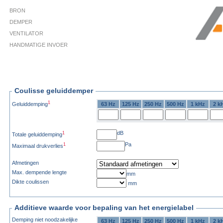
BRON
DEMPER
VENTILATOR
HANDMATIGE INVOER
Coulisse geluiddemper
1
Geluiddemping
63 Hz
125 Hz
250 Hz
500 Hz
1 kHz
2 k
dB
1
Totale geluiddemping
Pa
1
Maximaal drukverlies
Afmetingen
Max. dempende lengte
mm
Dikte coulissen
mm
Additieve waarde voor bepaling van het energielabel
Demping niet noodzakelijke
63 Hz
125 Hz
250 Hz
500 Hz
1 kHz
2 k