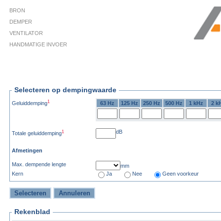
BRON
DEMPER
VENTILATOR
HANDMATIGE INVOER
Selecteren op dempingwaarde
1
Geluiddemping
63 Hz
125 Hz
250 Hz
500 Hz
1 kHz
2 k
dB
1
Totale geluiddemping
Afmetingen
Max. dempende lengte
mm
Kern
Ja
Nee
Geen voorkeur
Rekenblad