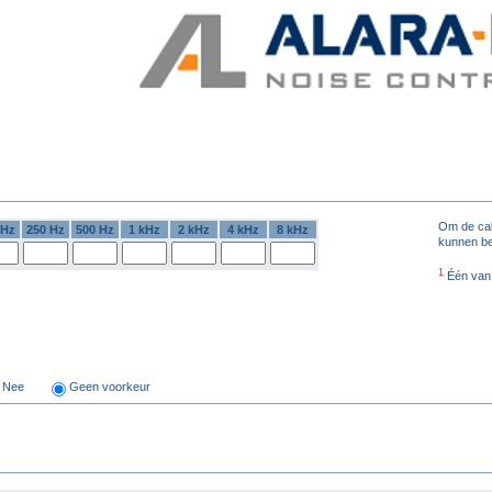
Om de calc
 Hz
250 Hz
500 Hz
1 kHz
2 kHz
4 kHz
8 kHz
kunnen be
1
Één van d
Nee
Geen voorkeur