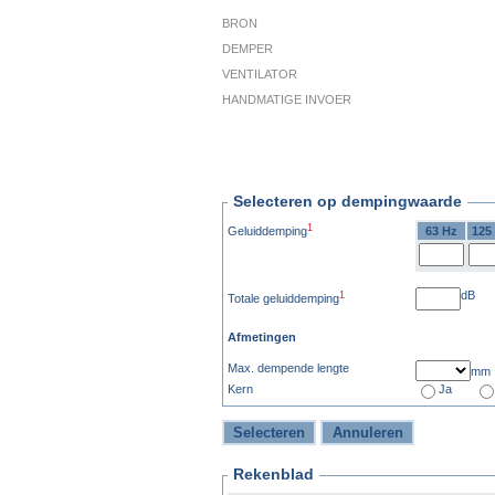
BRON
DEMPER
VENTILATOR
HANDMATIGE INVOER
Selecteren op dempingwaarde
1
Geluiddemping
63 Hz
125
dB
1
Totale geluiddemping
Afmetingen
Max. dempende lengte
mm
Kern
Ja
Rekenblad