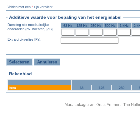
Velden met een
*
zijn verplicht.
Additieve waarde voor bepaling van het energielabel
Demping niet noodzakelijke
63 Hz
125 Hz
250 Hz
500 Hz
1 kHz
2 k
onderdelen (bv. Bochten) [dB].
Extra drukverlies [Pa].
Rekenblad
Item
63
125
250