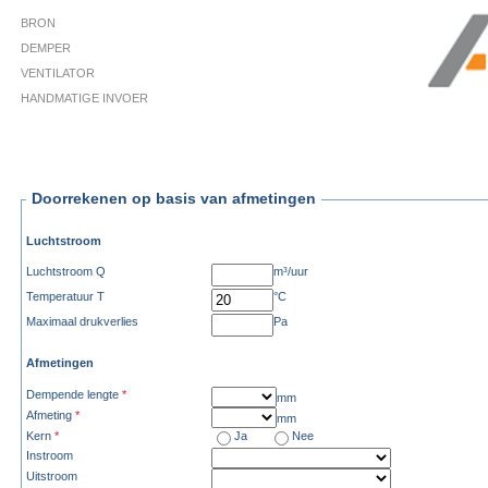
BRON
DEMPER
VENTILATOR
HANDMATIGE INVOER
Doorrekenen op basis van afmetingen
Luchtstroom
Luchtstroom Q
m³/uur
Temperatuur T
°C
Maximaal drukverlies
Pa
Afmetingen
Dempende lengte
*
mm
Afmeting
*
mm
Kern
*
Ja
Nee
Instroom
Uitstroom