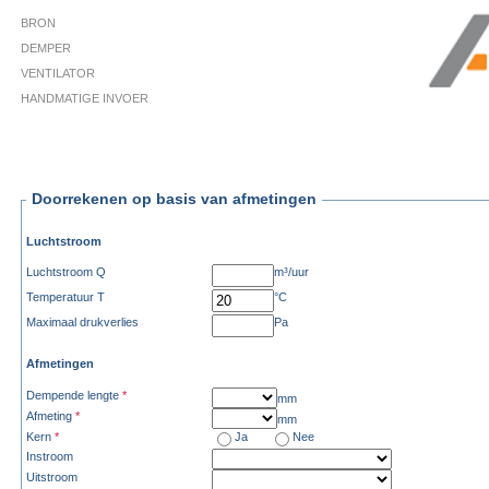
BRON
DEMPER
VENTILATOR
HANDMATIGE INVOER
Doorrekenen op basis van afmetingen
Luchtstroom
Luchtstroom Q
m³/uur
Temperatuur T
°C
Maximaal drukverlies
Pa
Afmetingen
Dempende lengte
*
mm
Afmeting
*
mm
Kern
*
Ja
Nee
Instroom
Uitstroom