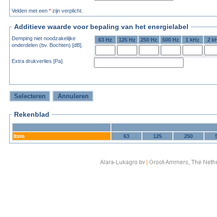
Velden met een
*
zijn verplicht.
Additieve waarde voor bepaling van het energielabel
Demping niet noodzakelijke
63 Hz
125 Hz
250 Hz
500 Hz
1 kHz
2 k
onderdelen (bv. Bochten) [dB].
Extra drukverlies [Pa].
Rekenblad
Item
63
125
250