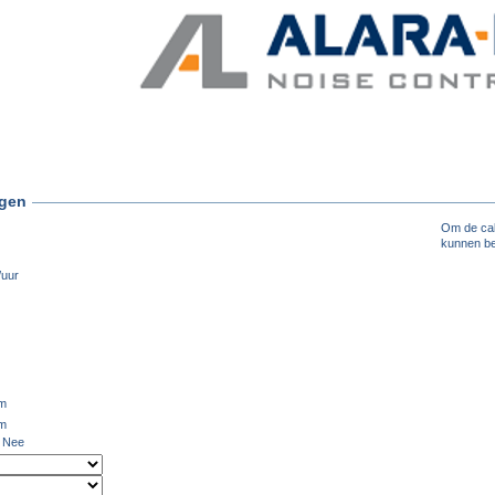
ngen
Om de calc
kunnen be
/uur
m
m
Nee