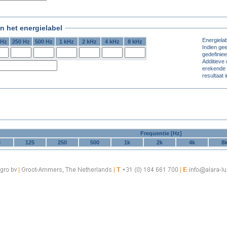
n het energielabel
Energielab
 Hz
250 Hz
500 Hz
1 kHz
2 kHz
4 kHz
8 kHz
Indien ge
gedefiniee
Additieve
erekende s
resultaat 
Frequentie [Hz]
3
125
250
500
1k
2k
4k
8