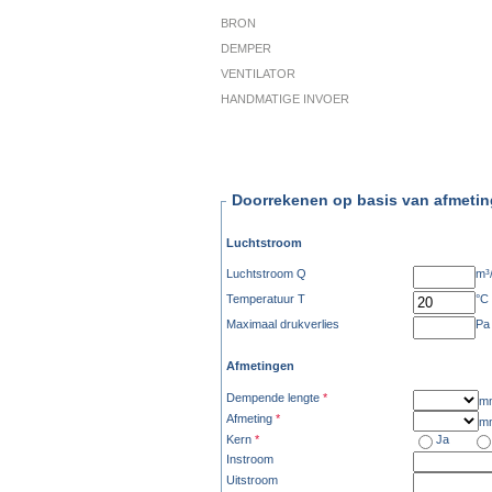
BRON
DEMPER
VENTILATOR
HANDMATIGE INVOER
Doorrekenen op basis van afmeti
Luchtstroom
Luchtstroom Q
m³
Temperatuur T
°C
Maximaal drukverlies
Pa
Afmetingen
Dempende lengte
*
m
Afmeting
*
m
Kern
*
Ja
Instroom
Uitstroom