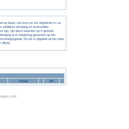
el op basis van bron en eis uitgedrukt in Lw.
en additieve demping en drukverlies
rd zijn, zijn deze waarden op 0 gesteld.
 demping is in mindering genomen op het
tromingsgeluid. De eis is afgeleid uit het netto
in dB(A).
k
Totaal
ΔP