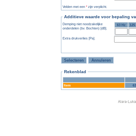
Velden met een
*
zijn verplicht.
Additieve waarde voor bepaling va
Demping niet noodzakelijke
63 Hz
125
onderdelen (bv. Bochten) [dB].
Extra drukverlies [Pa].
Rekenblad
Item
6