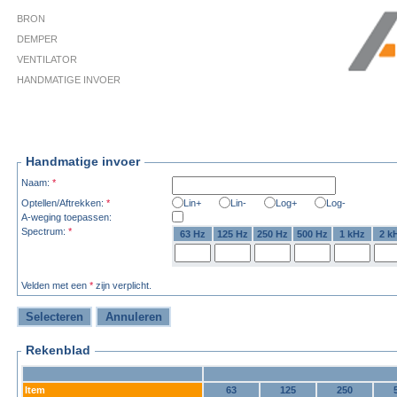
BRON
DEMPER
VENTILATOR
HANDMATIGE INVOER
Handmatige invoer
Naam:
*
Optellen/Aftrekken:
*
Lin+
Lin-
Log+
Log-
A-weging toepassen:
Spectrum:
*
63 Hz
125 Hz
250 Hz
500 Hz
1 kHz
2 k
Velden met een
*
zijn verplicht.
Rekenblad
Item
63
125
250