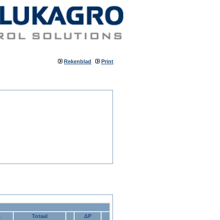
Rekenblad
Print
k
Totaal
ΔP