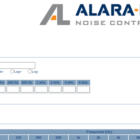
in-
Log+
Log-
 Hz
250 Hz
500 Hz
1 kHz
2 kHz
4 kHz
8 kHz
Frequentie [Hz]
3
125
250
500
1k
2k
4k
8