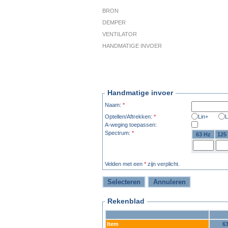
BRON
DEMPER
VENTILATOR
HANDMATIGE INVOER
Handmatige invoer
Naam:
*
Optellen/Aftrekken:
*
Lin+
L
A-weging toepassen:
Spectrum:
*
63 Hz
125
Velden met een
*
zijn verplicht.
Rekenblad
Item
6