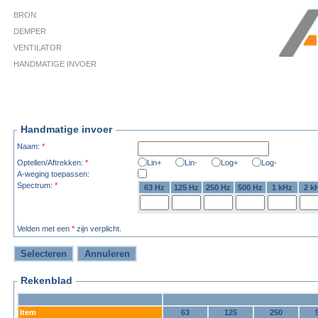
BRON
DEMPER
VENTILATOR
HANDMATIGE INVOER
Handmatige invoer
Naam:
*
Optellen/Aftrekken:
*
Lin+
Lin-
Log+
Log-
A-weging toepassen:
Spectrum:
*
63 Hz
125 Hz
250 Hz
500 Hz
1 kHz
2 k
Velden met een
*
zijn verplicht.
Rekenblad
Item
63
125
250