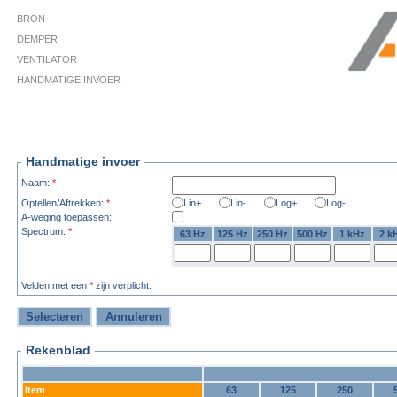
BRON
DEMPER
VENTILATOR
HANDMATIGE INVOER
Handmatige invoer
Naam:
*
Optellen/Aftrekken:
*
Lin+
Lin-
Log+
Log-
A-weging toepassen:
Spectrum:
*
63 Hz
125 Hz
250 Hz
500 Hz
1 kHz
2 k
Velden met een
*
zijn verplicht.
Rekenblad
Item
63
125
250