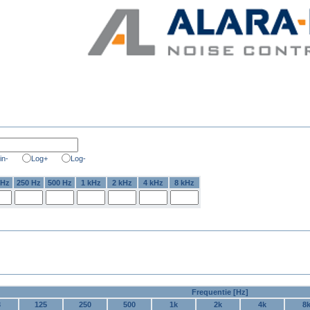
in-
Log+
Log-
 Hz
250 Hz
500 Hz
1 kHz
2 kHz
4 kHz
8 kHz
Frequentie [Hz]
3
125
250
500
1k
2k
4k
8