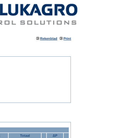
Rekenblad
Print
k
Totaal
ΔP