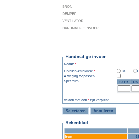
BRON
DEMPER
VENTILATOR
HANDMATIGE INVOER
Handmatige invoer
Naam:
*
Optellen/Aftrekken:
*
Lin+
L
A-weging toepassen:
Spectrum:
*
63 Hz
125
Velden met een
*
zijn verplicht.
Rekenblad
Item
6