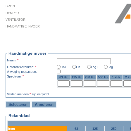
BRON
DEMPER
VENTILATOR
HANDMATIGE INVOER
Handmatige invoer
Naam:
*
Optellen/Aftrekken:
*
Lin+
Lin-
Log+
Log-
A-weging toepassen:
Spectrum:
*
63 Hz
125 Hz
250 Hz
500 Hz
1 kHz
2 k
Velden met een
*
zijn verplicht.
Rekenblad
Item
63
125
250