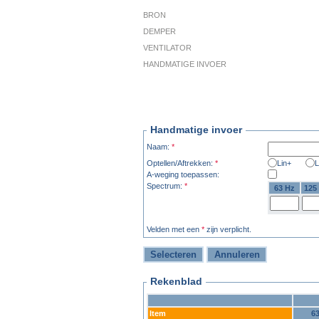
BRON
DEMPER
VENTILATOR
HANDMATIGE INVOER
Handmatige invoer
Naam:
*
Optellen/Aftrekken:
*
Lin+
L
A-weging toepassen:
Spectrum:
*
63 Hz
125
Velden met een
*
zijn verplicht.
Rekenblad
Item
6