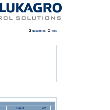
Rekenblad
Print
k
Totaal
ΔP