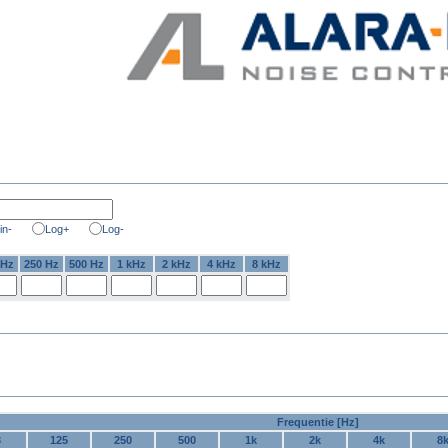
in-
Log+
Log-
 Hz
250 Hz
500 Hz
1 kHz
2 kHz
4 kHz
8 kHz
Frequentie [Hz]
3
125
250
500
1k
2k
4k
8