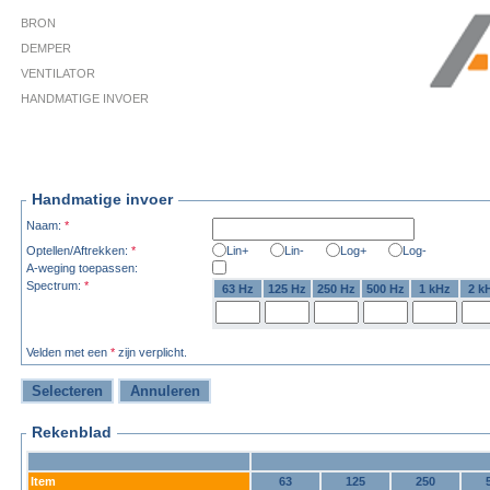
BRON
DEMPER
VENTILATOR
HANDMATIGE INVOER
Handmatige invoer
Naam:
*
Optellen/Aftrekken:
*
Lin+
Lin-
Log+
Log-
A-weging toepassen:
Spectrum:
*
63 Hz
125 Hz
250 Hz
500 Hz
1 kHz
2 k
Velden met een
*
zijn verplicht.
Rekenblad
Item
63
125
250