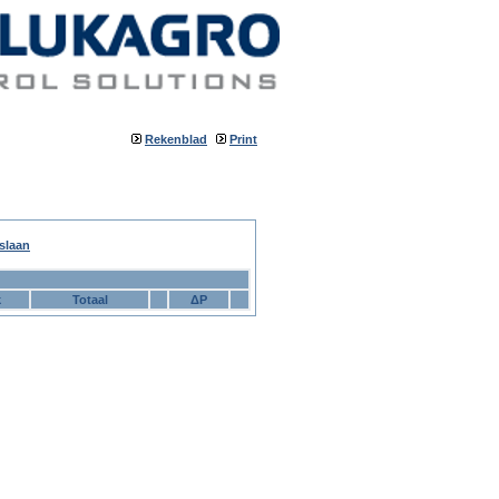
Rekenblad
Print
slaan
k
Totaal
ΔP