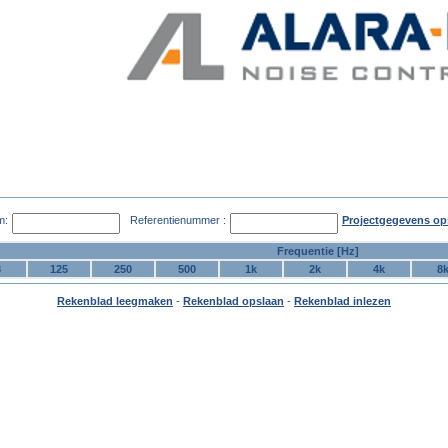
m:
Referentienummer :
Projectgegevens op
Frequentie [Hz]
3
125
250
500
1k
2k
4k
8
Rekenblad leegmaken
-
Rekenblad opslaan
-
Rekenblad inlezen