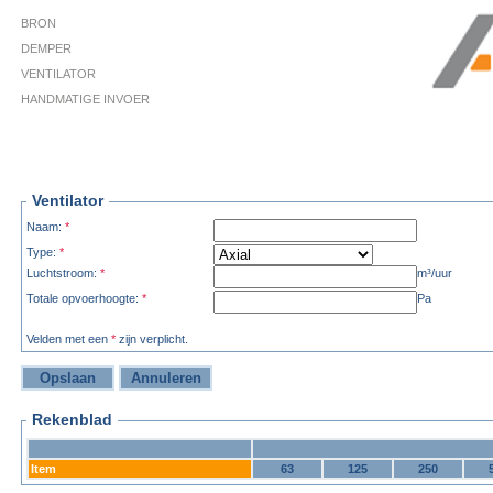
BRON
DEMPER
VENTILATOR
HANDMATIGE INVOER
Ventilator
Naam:
*
Type:
*
Luchtstroom:
*
m³/uur
Totale opvoerhoogte:
*
Pa
Velden met een
*
zijn verplicht.
Rekenblad
Item
63
125
250