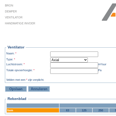
BRON
DEMPER
VENTILATOR
HANDMATIGE INVOER
Ventilator
Naam:
*
Type:
*
Luchtstroom:
*
m³/uur
Totale opvoerhoogte:
*
Pa
Velden met een
*
zijn verplicht.
Rekenblad
Item
63
125
250